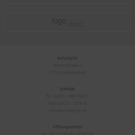
RehaSpirit
Westerstraße 2
27749 Delmenhorst
Kontakt
Tel.: 04221 - 689 998 21
Fax: 04221 - 120516
info(at)rehaspirit.de
Öffnungszeiten
Mo. bis Do. 08:00 - 19:00 Uhr